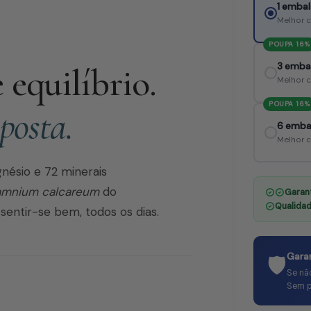
1 embal
Melhor 
POUPA 16%
equilíbrio.
3 emba
Melhor 
POUPA 16%
posta.
6 emba
Melhor 
nésio e 72 minerais
amnium calcareum
do
Garant
Qualidad
sentir-se bem, todos os dias.
Gara
🛡️
Se nã
Sem p