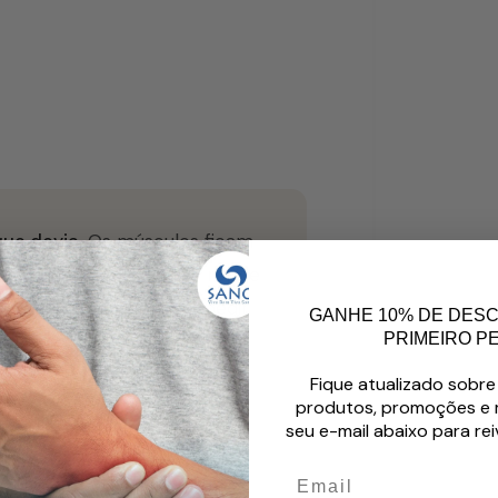
ue devia
. Os músculos ficam
ação falha. O sono não repõe
 — é o seu organismo a pedir
GANHE 10% DE DES
PRIMEIRO PE
a não consegue fornecer em
Fique atualizado sobre
produtos, promoções e m
seu e-mail abaixo para rei
Email