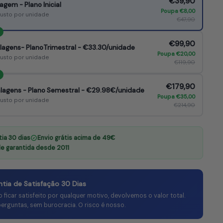
€39,90
agem - Plano Inicial
Poupa €8,00
custo por unidade
€47,90
€99,90
lagens- PlanoTrimestral - €33.30/unidade
Poupa €20,00
custo por unidade
€119,90
€179,90
lagens - Plano Semestral - €29.98€/unidade
Poupa €35,00
custo por unidade
€214,90
ia 30 dias
Envio grátis acima de 49€
e garantida desde 2011
ntia de Satisfação 30 Dias
o ficar satisfeito por qualquer motivo, devolvemos o valor total.
erguntas, sem burocracia. O risco é nosso.