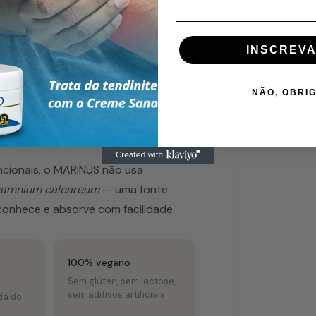
INSCREVA
NÃO, OBRI
erente
ncionais, o MARINUS não usa
hamnium calcareum
— uma fonte
conhece e absorve com facilidade.
100% vegano
Sem glúten, sem lactose,
sem aditivos artificiais
da do