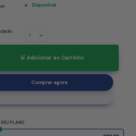
PT.product.general.sale_pr
Disponível
ue:
idade:
🛒 Adicionar ao Carrinho
Comprar agora
 SEU PLANO