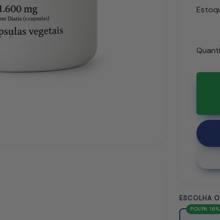
Estoq
Quant
ESCOLHA O
POUPA 16%