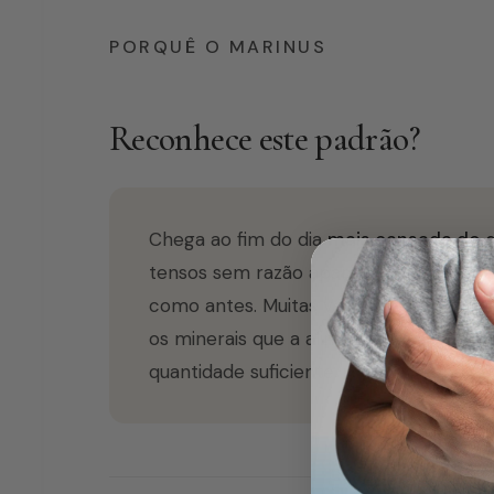
PORQUÊ O MARINUS
Reconhece este padrão?
Chega ao fim do dia
mais cansada do q
tensos sem razão aparente. A concentr
como antes. Muitas vezes, não é stress
os minerais que a alimentação modern
quantidade suficiente.