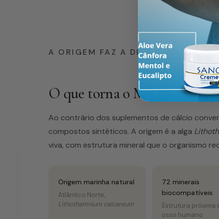
A ORIGEM FAZ A DIFERENÇA
O que torna o MARINUS dif
Ao contrário dos suplementos de cálcio conve
compostos sintéticos. A origem é a alga
Lithot
viva, com estrutura mineral que o organismo re
Origem marinha natural
72 minerais
biocompatíveis
Atlântico Norte,
Lithothamnium calcareum
Estrutura próxima 
osso humano