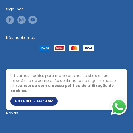
Siga-nos
Nós aceitamos
Utilizamos cookies para melhorar o nosso site e a sua
© Sano
experiência de compra. Ao continuar a navegar no nosso
Sano - Comércio de Bens de Consumo, Lda, com sede Rua da
site,
concorda com a nossa política de utilização de
cookies.
Escola Preparatória, Lote 51, R/C Dto 2350-777 Torres Novas,
pessoa coletiva nº 513509119, que é também o seu número de
ENTENDI E FECHAR
matrícula na Conservatória do Registo Comercial de Torres
Novas