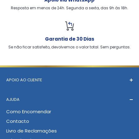
Resposta em menos de 24h. Segunda a sexta, das 9h às 18h.
Garantia de 30 Dias
Se não ficar satisfeito, devolvemos o valor total. Sem perguntas.
APOIO AO CLIENTE
A equipa SANO está disponível de segunda a
AJUDA
sexta-feira, das 9h às 18h. Resposta garantida em
menos de 24h.
Como Encomendar
Contacto
Livro de Reclamações